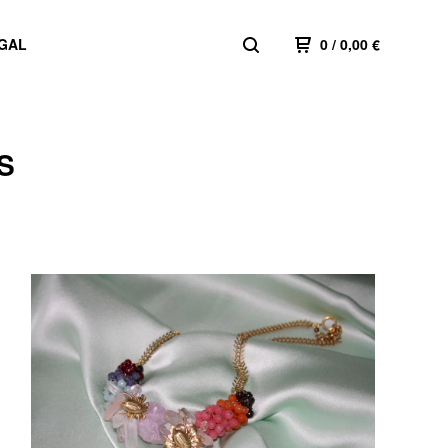
GAL
0
/ 0,00
€
S